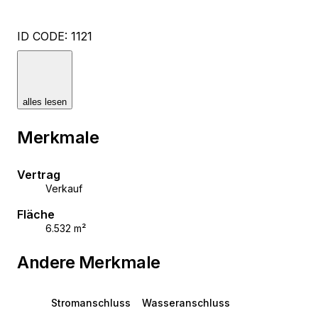
ID CODE: 1121
Anja Glavočević
Agent s licencom
alles lesen
Mob: +385 99 755 3336
E-mail: anja@esquire.hr
Merkmale
www.esquire.hr
Vertrag
Verkauf
Fläche
6.532 m²
Andere Merkmale
Stromanschluss
Wasseranschluss