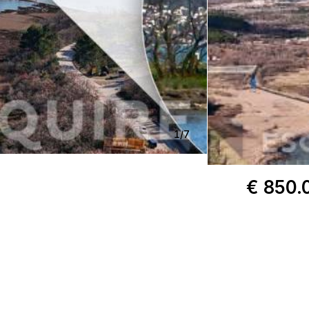
1
/
7
€ 850.