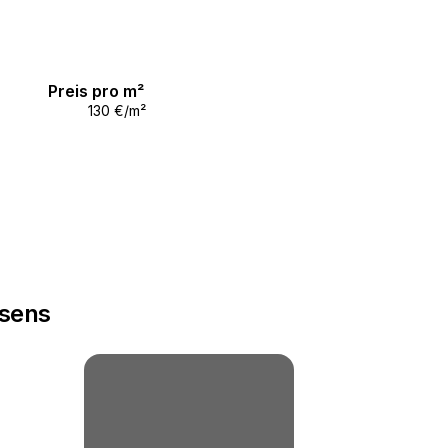
Preis pro m²
130 €/m²
esens