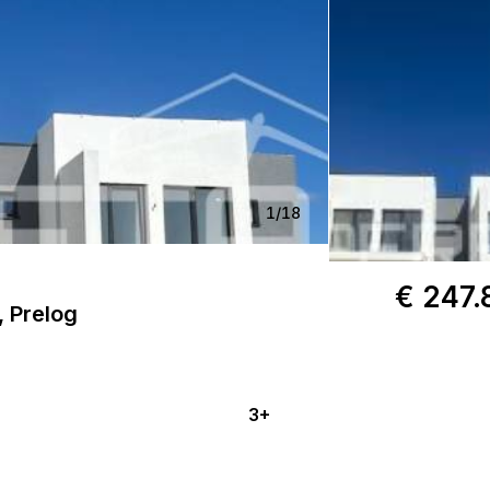
1
/
18
€ 247.
 Prelog
3+