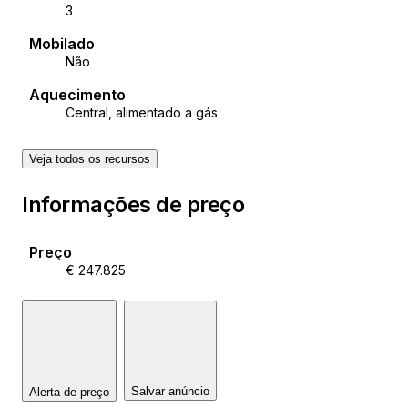
3
Mobilado
Não
Aquecimento
Central, alimentado a gás
Veja todos os recursos
Informações de preço
Preço
€ 247.825
Salvar anúncio
Alerta de preço