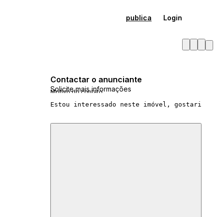
publica
Login
Contactar o anunciante
Solicite mais informações
Motivo do contato