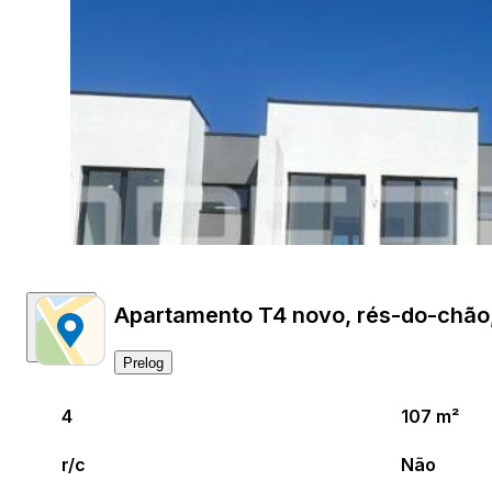
Apartamento T4 novo, rés-do-chão,
Prelog
4
107 m²
r/c
Não