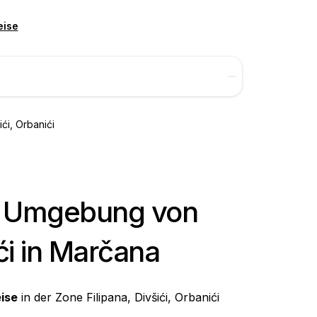
eise
ići, Orbanići
er Umgebung von
ići in Marčana
ise
in der Zone Filipana, Divšići, Orbanići