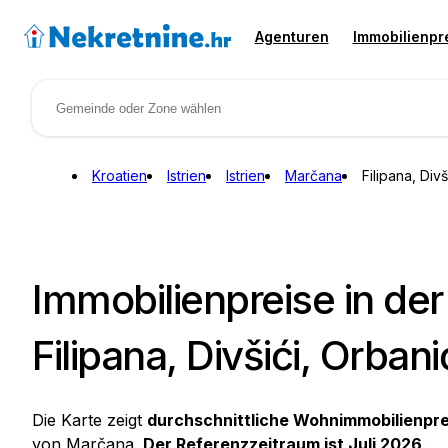
Agenturen
Immobilienpr
Kroatien
Istrien
Istrien
Marčana
Filipana, Divš
Immobilienpreise in d
Filipana, Divšići, Orban
Die Karte zeigt
durchschnittliche Wohnimmobilienpre
von Marčana.
Der Referenzzeitraum ist Juli 2026
.