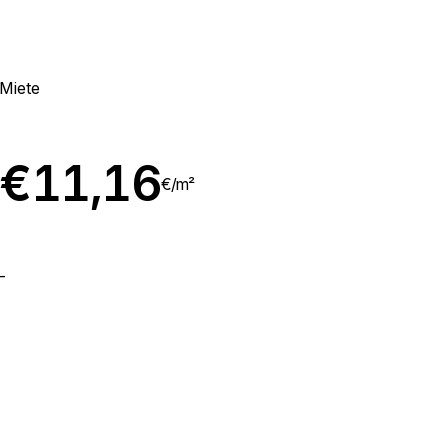
Miete
€
11,16
€/
m²
-