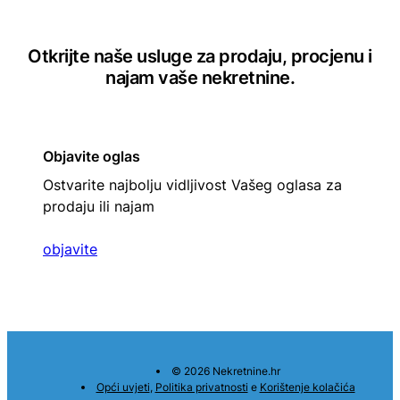
Otkrijte naše usluge za prodaju, procjenu i
najam vaše nekretnine.
Objavite oglas
Ostvarite najbolju vidljivost Vašeg oglasa za
prodaju ili najam
objavite
© 2026 Nekretnine.hr
Opći uvjeti
,
Politika privatnosti
e
Korištenje kolačića