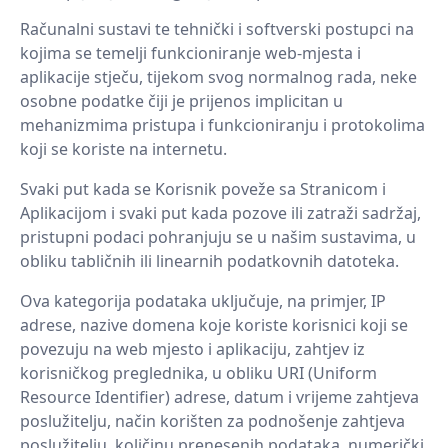
Računalni sustavi te tehnički i softverski postupci na
kojima se temelji funkcioniranje web-mjesta i
aplikacije stječu, tijekom svog normalnog rada, neke
osobne podatke čiji je prijenos implicitan u
mehanizmima pristupa i funkcioniranju i protokolima
koji se koriste na internetu.
Svaki put kada se Korisnik poveže sa Stranicom i
Aplikacijom i svaki put kada pozove ili zatraži sadržaj,
pristupni podaci pohranjuju se u našim sustavima, u
obliku tabličnih ili linearnih podatkovnih datoteka.
Ova kategorija podataka uključuje, na primjer, IP
adrese, nazive domena koje koriste korisnici koji se
povezuju na web mjesto i aplikaciju, zahtjev iz
korisničkog preglednika, u obliku URI (Uniform
Resource Identifier) ​​adrese, datum i vrijeme zahtjeva
poslužitelju, način korišten za podnošenje zahtjeva
poslužitelju, količinu prenesenih podataka, numerički