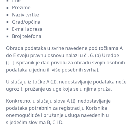
Ime
Prezime
Naziv tvrtke
Grad/općina
E-mail adresa
Broj telefona
Obrada podataka u svrhe navedene pod točkama A
do E svoju pravnu osnovu nalazi u čl. 6. (a) Uredbe
([…] ispitanik je dao privolu za obradu svojih osobnih
podataka u jednu ili više posebnih svrha).
U slučaju iz točke A (II), nedostavljanje podataka neće
ugroziti pružanje usluge koja se u njima pruža.
Konkretno, u slučaju slova A (I), nedostavljanje
podataka potrebnih za registraciju Korisnika
onemogućit će i pružanje usluga navedenih u
sljedećim slovima B, C i D.