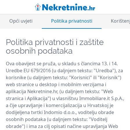
Opći uvjeti
Politika privatnosti
Korišten
Politika privatnosti i zaštite
osobnih podataka
Ova obavijest se pruža, u skladu s člancima 13. i 14.
Uredbe EU 679/2016 (u daljnjem tekstu: "Uredba"), za
korisnike (u daljnjem tekstu: "Korisnici" ili "Korisnik")
web stranice u desktop i mobilnim verzijama i
aplikacija Nekretnine.hr, (u daljnjem tekstu: "Web
stranica i Aplikacija") u vlasništvu Immobiliare.it S.p.A.,
a čije upravljanje i komercijalizacija u Hrvatskoj je
dodijeljena tvrtki Indomio d.o.o., voditelju obrade
osobnih podataka (u daljnjem tekstu: "Voditelj
obrade") i ima za cilj opisati načine upravljanja Web