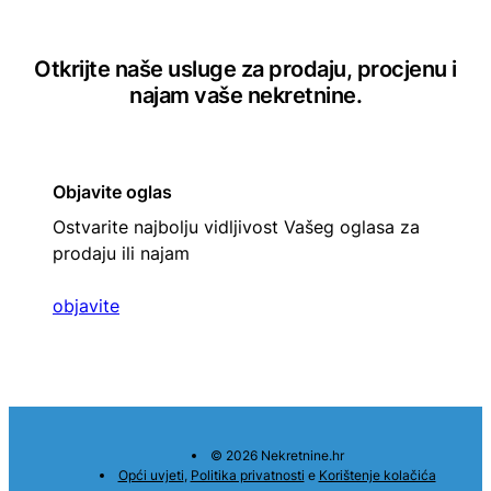
Otkrijte naše usluge za prodaju, procjenu i
najam vaše nekretnine.
Objavite oglas
Ostvarite najbolju vidljivost Vašeg oglasa za
prodaju ili najam
objavite
© 2026 Nekretnine.hr
Opći uvjeti
,
Politika privatnosti
e
Korištenje kolačića