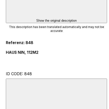
Show the original description
This description has been translated automatically and may not be
accurate
Referenz
:
848
HAUS NIN, 112M2
ID CODE: 848
Jelena Kolovrat Lisica
Ovlašteni posrednik
Mob: +385 91 788 2020
E-mail: jelena@esquire.hr
www.esquire.hr