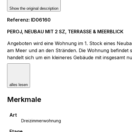
Show the original description
Referenz
:
ID06160
PEROJ, NEUBAU MIT 2 SZ, TERRASSE & MEERBLICK
Angeboten wird eine Wohnung im 1. Stock eines Neuba
am Meer und an den Stränden. Die Wohnung befindet sic
handelt sich um ein kleineres Gebäude mit insgesamt n
Wohngefühl sorgt. Die Wohnung ist durchdacht geplant,
Blick auf das Meer sowie auf die Brijuni-Inseln. Die Wo
Erdgeschoss des Gebäudes mit 18 m² zur Wohnung. I
alles lesen
Die Wohnung umfasst einen offenen Wohn-/Essbereich m
(1,33 m²), ein Badezimmer (5,90 m²) sowie zwei Schlafz
Merkmale
überdachte Terrasse mit einer anrechenbaren Fläche vo
Bau und Ausstattung sind auf höherem Niveau, mit hoch
Fußbodenheizung mit Thermostaten im Wohnbereich und
Art
Keramikfliesen 1. Klasse sowie hochwertiges Laminat in
Dreizimmerwohnung
Auswahl aus mehreren Fliesen- und Laminatvarianten
Etage