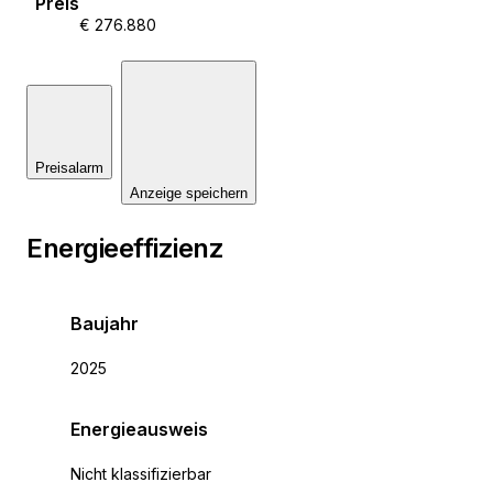
Preis
E-mail: info@matrixrealestate.hr
€ 276.880
https://matrixrealestate.hr/
Preisalarm
Anzeige speichern
Energieeffizienz
Baujahr
2025
Energieausweis
Nicht klassifizierbar