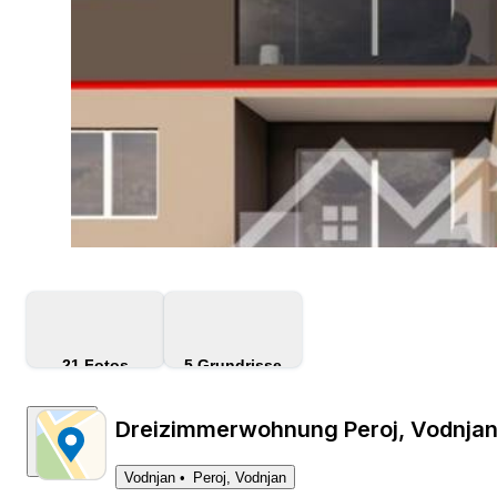
21
Fotos
5
Grundrisse
Dreizimmerwohnung Peroj, Vodnjan
Vodnjan
Peroj, Vodnjan