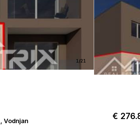
1
/
21
€ 276.
, Vodnjan