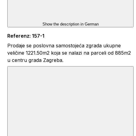
Show the description in
German
Referenz
:
157-1
Prodaje se poslovna samostojeća zgrada ukupne
veličine 1221.50m2 koja se nalazi na parceli od 885m2
u centru grada Zagreba.
Pripadajuće vlastito parkiralište veličine 220m2.
Lijepo uređeni i opremljeni prostori građeni po najvišim
standardima – ECE B.
OPREMLJENOST POSLOVNOG PROSTORA:
vlastita plinska kotlovnica s automatikom
etažno digitalnim podešavanjem temperature prostora
telefonski i Internet priključci
moguće je uvesti optički kabel velike brzine – trenutno
60Mbps