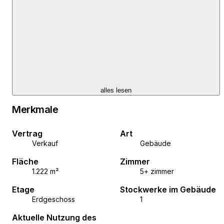
WiFi priprema
alarmni sustav
vatrodojava kotlovnice
video nadzor
dojava provale
računalna mreža
klimatizacija
vlastiti parking – cca 20 parkirnih mjesta
alles lesen
jarboli za zastave
Merkmale
motorna pomična vrata na daljinsko upravljanje
digitalni satni sustav za uključenje svjetleće reklame
Vertrag
Art
magnetne brave pješačkih vrata + portafon
Verkauf
Gebäude
odvojeni apartman glavnog direktora
Fläche
Zimmer
vrhunska oprema interijera
1.222 m²
5+ zimmer
Objekat posjeduje sve ateste i nacrte, instalacije te
Etage
Stockwerke im Gebäude
statičke i ostale izračune. Posebna
Erdgeschoss
1
karakteristika prostora u prizemnom dijelu je plivajuća
Aktuelle Nutzung des
samonosiva deka za velike terete s