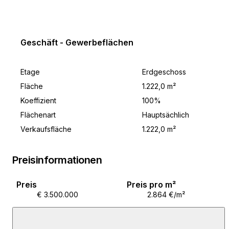
U neposrednoj blizini nalazi se svi bitni sadržaji
uključujući i sportske terene.
Geschäft - Gewerbeflächen
Etage
Erdgeschoss
Fläche
1.222,0 m²
Koeffizient
100%
Flächenart
Hauptsächlich
Verkaufsfläche
1.222,0 m²
Preisinformationen
Preis
Preis pro m²
€ 3.500.000
2.864 €/m²