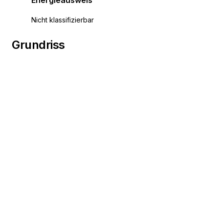
centra 1.900 metara. Objekat ima puno zelenila.
Nicht klassifizierbar
U neposrednoj blizini nalazi se svi bitni sadržaji uključuj
Grundriss