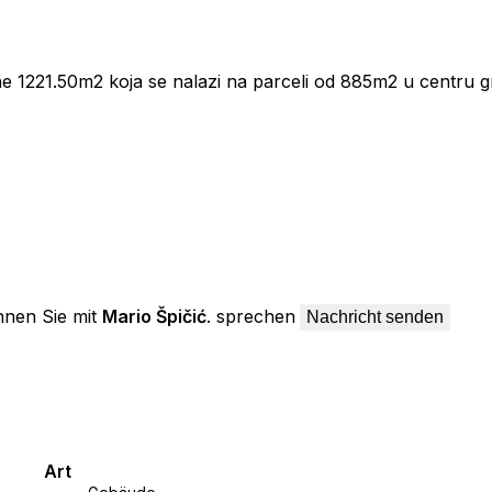
e 1221.50m2 koja se nalazi na parceli od 885m2 u centru 
 standardima – ECE B.
nen Sie mit
Mario Špičić
. sprechen
o 60Mbps
Nachricht senden
Art