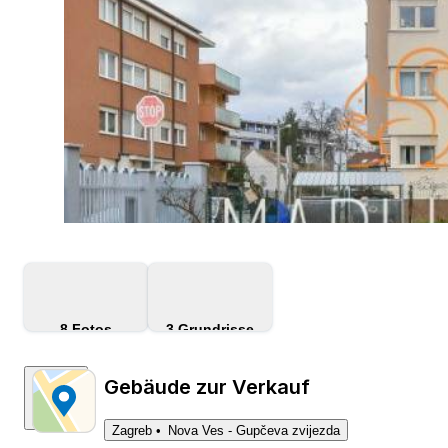
8
Fotos
3
Grundrisse
Gebäude zur Verkauf
Zagreb
Nova Ves - Gupčeva zvijezda