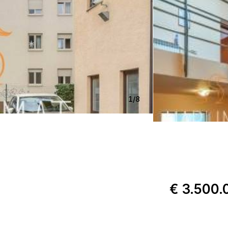
1
/
8
€ 3.500.