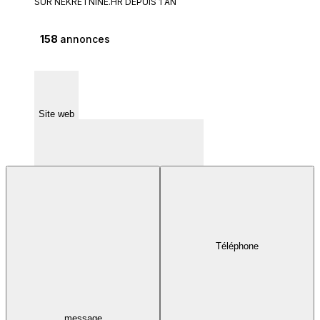
SUR NEKRETNINE.HR DEPUIS 1 AN
158
annonces
Site web
Téléphone
1, Brocanac 47245 1 47240 - Rakovica
message