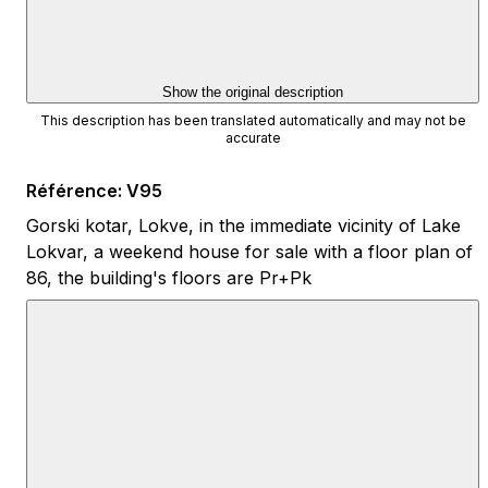
Show the original description
This description has been translated automatically and may not be
accurate
Référence
:
V95
Gorski kotar, Lokve, in the immediate vicinity of Lake
Lokvar, a weekend house for sale with a floor plan of
86, the building's floors are Pr+Pk
- ground floor - hallway, living room, kitchen, covered
terrace with jacuzzi,
- attic - staircase, 2 bedrooms, 2 bathrooms, balcony
The house is completely decorated, the heating is on a
fireplace with a system of blowing warm air
throughout the rooms, the area of the garden and the
garden is 510 m2, where there is a heated swimming
pool and a place for socializing with a barbecue.