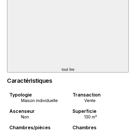
ID CODE: V95
Neprom nekretnine
Mob: 098 1777 031
Tel: 091 527 1207
E-mail: info@neprom.com
www.neprom.com
tout lire
Caractéristiques
Typologie
Transaction
Maison individuelle
Vente
Ascenseur
Superficie
Non
130 m²
Chambres/pièces
Chambres