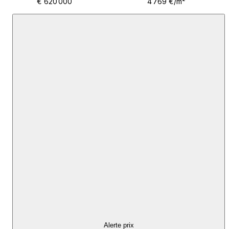
€ 620 000
4 769 €/m²
Alerte prix