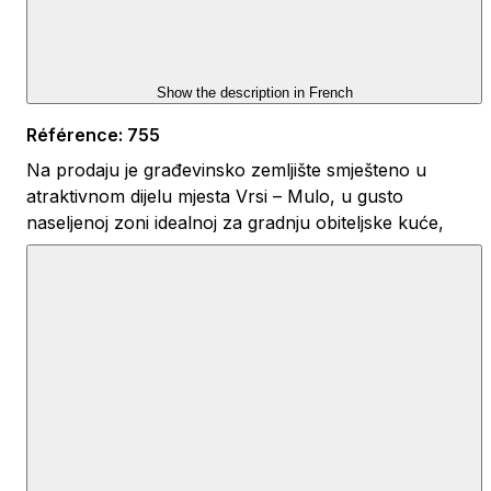
Show the description in
French
Référence
:
755
Na prodaju je građevinsko zemljište smješteno u
atraktivnom dijelu mjesta Vrsi – Mulo, u gusto
naseljenoj zoni idealnoj za gradnju obiteljske kuće,
apartmana ili turističkog objekta. Površina od 788 m²
nudi obilje prostora za realizaciju raznih građevinskih
ideja.
Lokacija je izuzetno povoljna – zemljište se nalazi
svega 900 metara od mora i poznate plaže Duboka
Draga, okružene netaknutom prirodom i kristalno
čistim morem, savršene za ljubitelje sunca i morskih
aktivnosti.