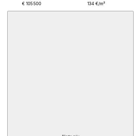
ID CODE: 755
€ 105 500
134 €/m²
Anja Glavočević
Agent s licencom
Mob: +385 99 755 3336
E-mail: anja@esquire.hr
www.esquire.hr