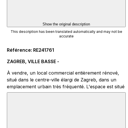
Show the original description
This description has been translated automatically and may not be
accurate
Référence
:
RE241761
ZAGREB, VILLE BASSE -
À vendre, un local commercial entièrement rénové,
situé dans le centre-ville élargi de Zagreb, dans un
emplacement urbain très fréquenté. L'espace est situé
au rez-de-chaussée d'un immeuble et dispose d'un
accès direct depuis la rue, avec un large trottoir et
une grande visibilité pour les passants, ce qui le rend
intéressant pour les activités qui dépendent du trafic
quotidien. La superficie totale est d'environ 30 m²,
dont environ 28 m² d'espace de vente et 2,5 m²