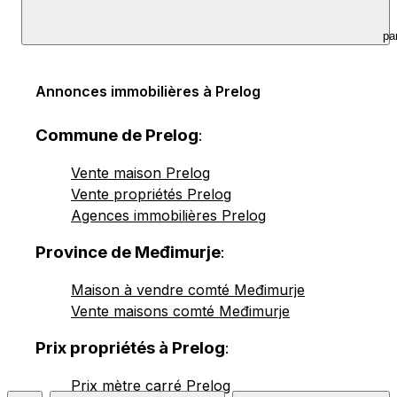
pa
Annonces immobilières à Prelog
Commune de Prelog
:
Vente maison Prelog
Vente propriétés Prelog
Agences immobilières Prelog
Province de Međimurje
:
Maison à vendre comté Međimurje
Vente maisons comté Međimurje
Prix propriétés à Prelog
:
Prix mètre carré Prelog