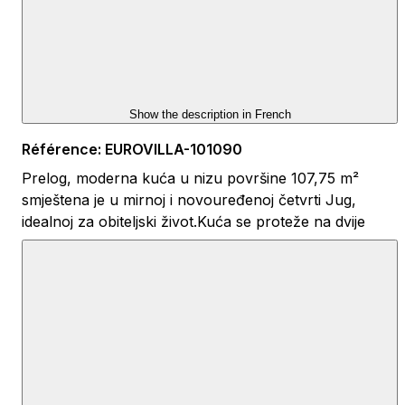
Show the description in
French
Référence
:
EUROVILLA-101090
Prelog, moderna kuća u nizu površine 107,75 m²
smještena je u mirnoj i novouređenoj četvrti Jug,
idealnoj za obiteljski život.Kuća se proteže na dvije
etaže i pažljivo je projektirana kako bi pružila
maksimalnu funkcionalnost. U prizemlju se nalazi
ulazni hodnik, open-space kuhinja s blagovaonicom i
dnevnim boravkom s izlazom na terasu, gostinjski WC
te vešeraj.Na katu su smještene dvije manje spavaće
sobe predviđene kao dječje s izlazom na balkon i
jedna veća spavaća soba, kupaonica s wc-om i
galerija.Nekretnini pripada jedno nenatkriveno