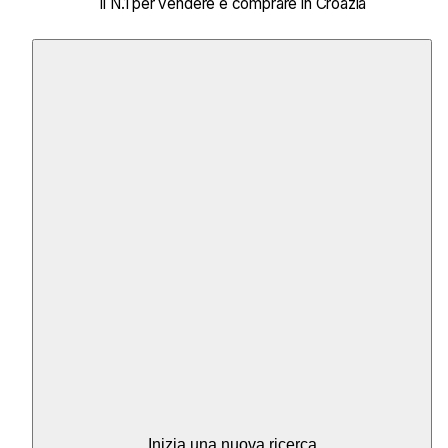
il N.1 per vendere e comprare in Croazia
Inizia una nuova ricerca