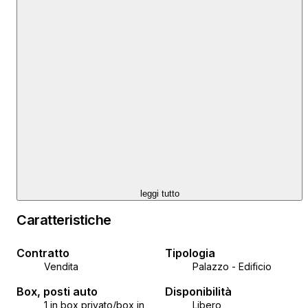
spogliatoi, cucina, lavanderia e locali di servizio e
ausiliari. La disposizione è funzionale e chiaramente
zonata, con la possibilità di adattamento alle esigenze
del futuro utente, e gli spazi sono collegati da corridoi
che consentono il flusso senza ostacoli di clienti e
personale. Lo spazio commerciale si trova in via
Heinzelova, una delle principali strade della città, con
ottimi collegamenti con i mezzi pubblici e facile
accesso al centro città. Nelle immediate vicinanze ci
sono edifici per uffici, negozi e altri servizi che
aumentano ulteriormente la visibilità e la praticità della
posizione. Per maggiori informazioni, non esitate a
leggi tutto
contattarci.
Caratteristiche
Contratto
Tipologia
Vendita
Palazzo - Edificio
Box, posti auto
Disponibilità
1 in box privato/box in
Libero