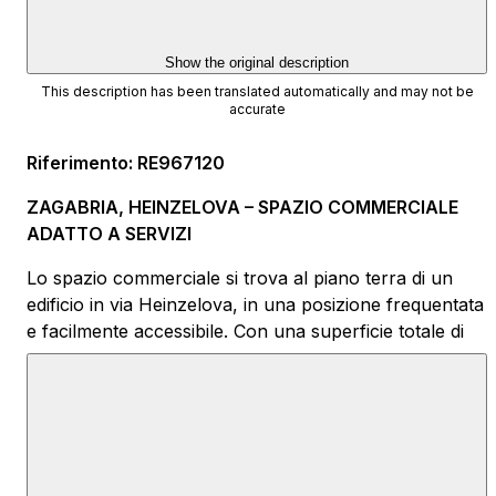
Show the original description
This description has been translated automatically and may not be
accurate
Riferimento
:
RE967120
ZAGABRIA, HEINZELOVA – SPAZIO COMMERCIALE
ADATTO A SERVIZI
Lo spazio commerciale si trova al piano terra di un
edificio in via Heinzelova, in una posizione frequentata
e facilmente accessibile. Con una superficie totale di
150 m², lo spazio è attualmente organizzato come
salone ed è ideale per varie attività di servizi ed
estetico-sanitarie, nonché per uffici. Lo spazio è
composto da un'area d'ingresso con reception e area
di presentazione, diverse stanze di lavoro separate
adatte a trattamenti e lavoro con i clienti, diversi bagni,