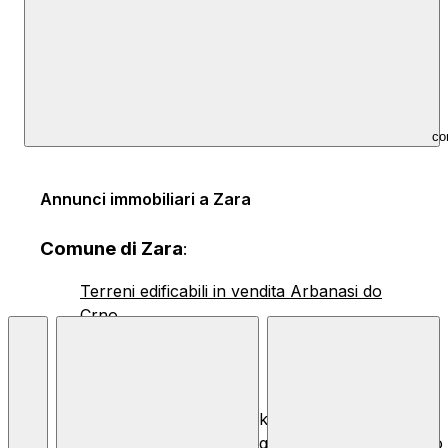
co
Annunci immobiliari a Zara
Comune di Zara
:
Terreni edificabili in vendita Arbanasi do
Crno
© 2026 Nekretnine.hr |
Condizioni Generali
,
Regole della Privacy
e
Uso