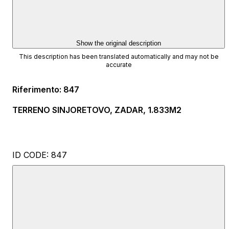
Show the original description
This description has been translated automatically and may not be
accurate
Riferimento
:
847
TERRENO SINJORETOVO, ZADAR, 1.833M2
ID CODE: 847
Jelena Kolovrat Lisica
Ovlašteni posrednik
Mob: +385 91 788 2020
E-mail: jelena@esquire.hr
www.esquire.hr