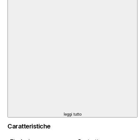
Asistent Agenta
Mob: 0911118303
Tel: +385 99 507 5300
E-mail: toni@rednekretnine.com
www.rednekretnine.com
leggi tutto
Caratteristiche