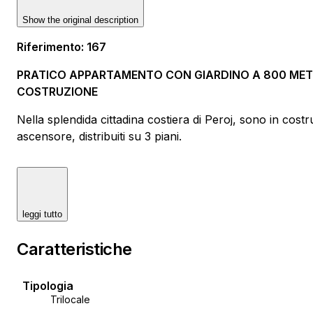
Show the original description
Riferimento
:
167
PRATICO APPARTAMENTO CON GIARDINO A 800 METRI
COSTRUZIONE
Nella splendida cittadina costiera di Peroj, sono in cost
ascensore, distribuiti su 3 piani.
Design moderno, materiali sostenibili e soluzioni ad alta e
di sistemi domotici e pannelli solari.
leggi tutto
Questo appartamento si trova al piano terra dell'edifi
cottura e zona pranzo, 2 camere da letto e un bagno. La
Caratteristiche
può essere arredata a piacimento con la possibilità di in
delle esigenze.
Tipologia
Trilocale
Nella costruzione verranno utilizzati materiali selezionati