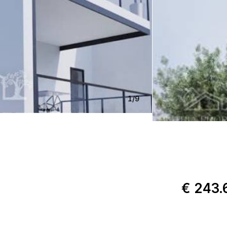
1
/
9
€ 243.