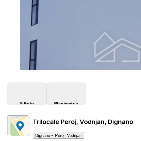
9
Foto
Planimetria
Trilocale Peroj, Vodnjan, Dignano
Dignano
Peroj, Vodnjan