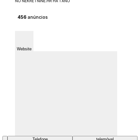
NO NEKRETNINE.HR HÁ 1 ANO
456
anúncios
Website
Telefone
telemóvel