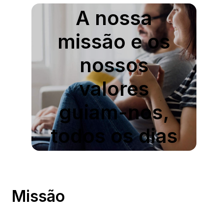
A nossa
missão e os
nossos
valores
guiam-nos,
todos os dias
Missão