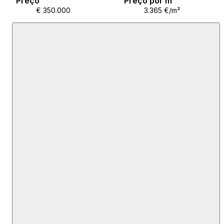
Preço
Preço por m²
€ 350.000
3.365 €/m²