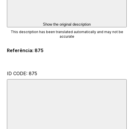
Show the original description
This description has been translated automatically and may not be
accurate
Referência
:
875
ID CODE: 875
Jelena Kolovrat Lisica
Ovlašteni posrednik
Mob: +385 91 788 2020
E-mail: jelena@esquire.hr
www.esquire.hr