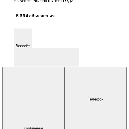
НА NEKRETNINE.HR БОЛЕЕ 1 ГОДА
5 694
объявления
Вебсайт
Телефон
Krešimirova ulica 12A 51000 - Rijeka
сообщение