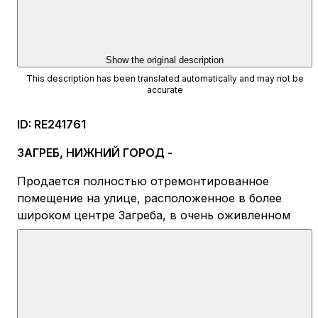
Show the original description
This description has been translated automatically and may not be
accurate
ID
:
RE241761
ЗАГРЕБ, НИЖНИЙ ГОРОД -
Продается полностью отремонтированное
помещение на улице, расположенное в более
широком центре Загреба, в очень оживленном
месте города. Помещение находится на первом
этаже здания и имеет прямой выход на улицу, с
широким тротуаром и отличной видимостью для
прохожих, что делает его интересным для видов
деятельности, зависящих от ежедневного
трафика людей. Общая площадь составляет