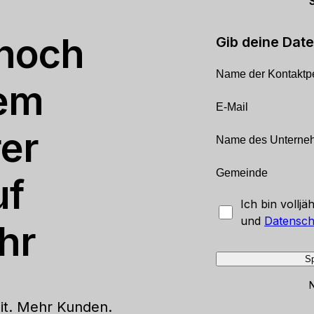
 noch
Gib deine Date
dem
rer
uf
Ich bin volljä
und
Datensch
hr
Sp
it. Mehr Kunden.