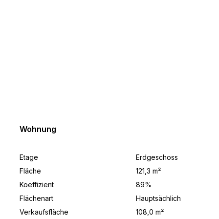
HVALA !
Prilikom pregleda nekretnine potencijalnim kupcima ne
naplaćuju se nikakvi troškovi.
KONAČNU CIJENU KUPAC UGOVARA IZRAVNO S
PRODAVATELJEM NAKON PREGLEDA NEKRETNINE.
Wohnung
Etage
Erdgeschoss
Fläche
121,3 m²
Koeffizient
89%
Flächenart
Hauptsächlich
Verkaufsfläche
108,0 m²