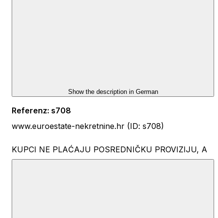
Show the description in
German
Referenz
:
s708
www.euroestate-nekretnine.hr (ID: s708)
KUPCI NE PLAĆAJU POSREDNIČKU PROVIZIJU, A
KUPNJOM NEKRETNINE IZ NAŠE PONUDE MOGU
SUDJELOVATI U NAŠOJ NAGRADNOJ IGRI I
OSVOJITI CITROEN C3 !
NAGRADNA IGRA TRAJE OD 01.03.2026. -