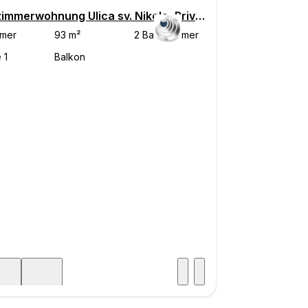
Dreizimmerwohnung Ulica sv. Nikole, Privlaka
Besuch
icht