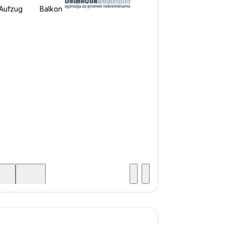
Besuch
icht