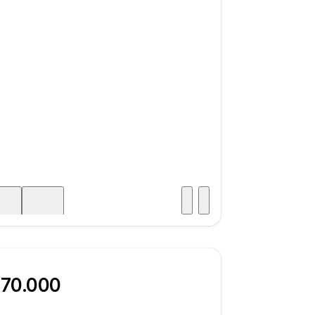
Besuch
icht
470.000