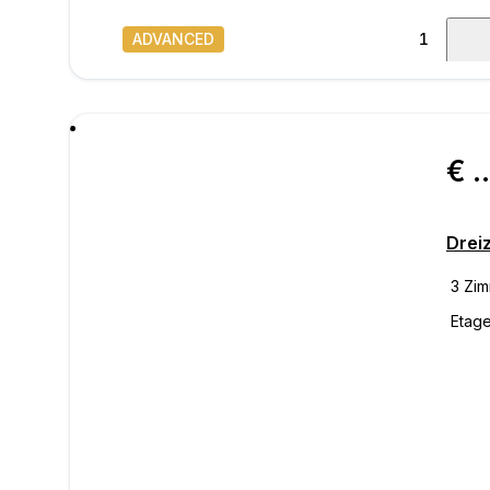
ADVANCED
1
/
19
Nachr
€ 257.
Drei