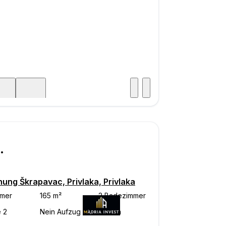
Besuch
icht
000
ung Škrapavac, Privlaka, Privlaka