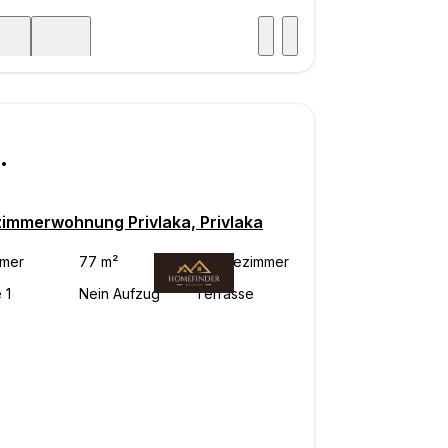
Besuch
icht
000
zimmerwohnung Privlaka, Privlaka