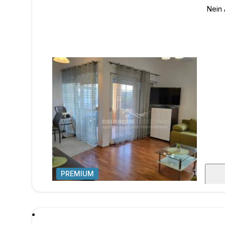
PREMIUM
1
/
30
Nachr