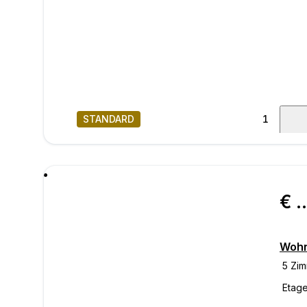
STANDARD
1
/
31
Nachr
€ 449.
Wohn