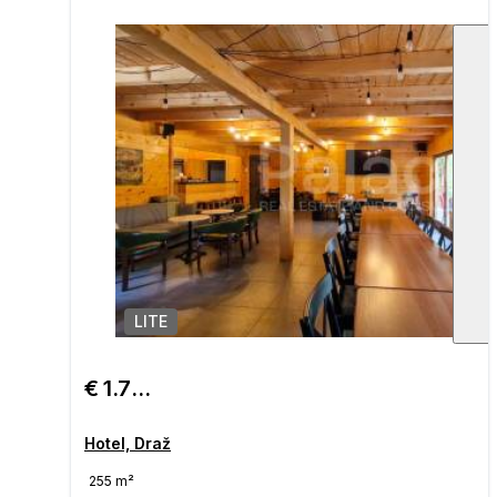
LITE
1
/
€ 1.700.000
Hotel, Draž