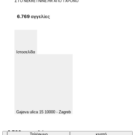
ΣΤΟ NEKRETNINE.HR ΑΠΌ 1 ΧΡΌΝΟ
6.769
αγγελίες
Ιστοσελίδα
Gajeva ulica 15 10000 - Zagreb
6.769 αποτελέσματα
Τηλέφωνο
κινητό