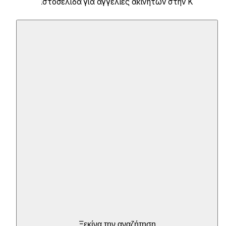
Η Νο 1 ιστοσελίδα για αγγελίες ακινήτων στην Κροατία
Ξεκίνα την αναζήτηση