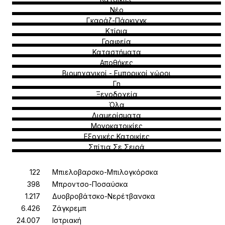
Νέο
Γκαράζ-Πάρκινγκ
Κτίρια
Γραφεία
Καταστήματα
Αποθήκες
Βιομηχανικοί - Εμπορικοί χώροι
Γη
Ξενοδοχεία
Όλα
Διαμερίσματα
Μονοκατοικίες
Εξοχικές Κατοικίες
Σπίτια Σε Σειρά
Μπιελοβαρσκο-Μπιλογκόρσκα
Μπροντσο-Ποσαύσκα
Δυοβροβάτσκο-Νερέτβανσκα
Ζάγκρεμπ
Ιστριακή