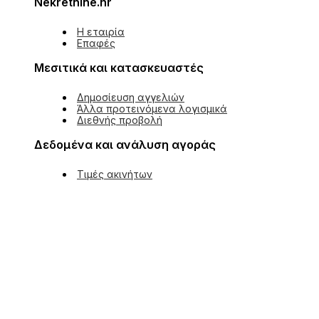
Nekretnine.hr
Η εταιρία
Επαφές
Μεσιτικά και κατασκευαστές
Δημοσίευση αγγελιών
Άλλα προτεινόμενα λογισμικά
Διεθνής προβολή
Δεδομένα και ανάλυση αγοράς
Τιμές ακινήτων