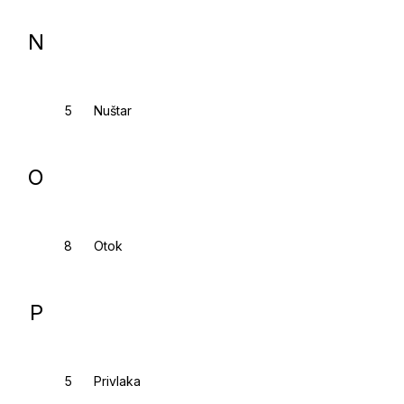
N
Nuštar
O
Otok
P
Privlaka