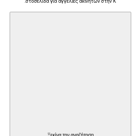
Η Νο 1 ιστοσελίδα για αγγελίες ακινήτων στην Κροατία
Ξεκίνα την αναζήτηση