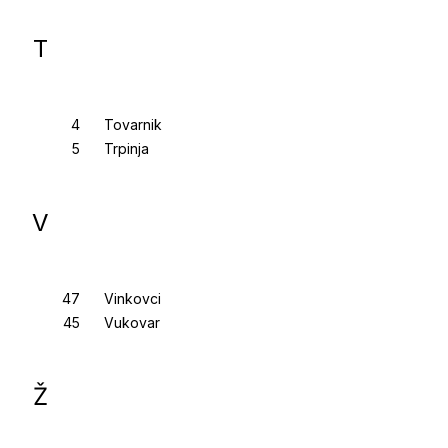
T
Tovarnik
Trpinja
V
Vinkovci
Vukovar
Ž