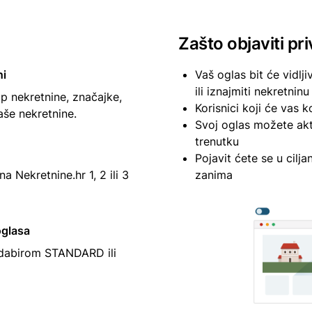
Zašto objaviti pr
ni
Vaš oglas bit će vidlji
ili iznajmiti nekretninu
ip nekretnine, značajke,
Korisnici koji će vas k
vaše nekretnine.
Svoj oglas možete aktiv
trenutku
Pojavit ćete se u cil
na Nekretnine.hr 1, 2 ili 3
zanima
oglasa
odabirom STANDARD ili