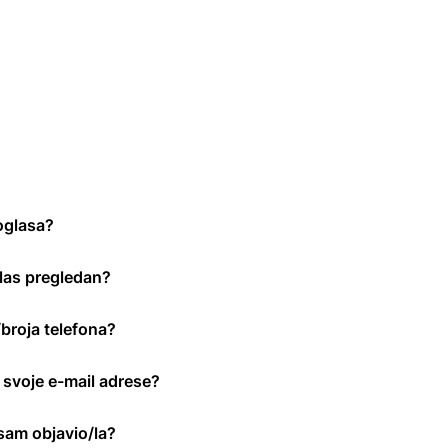
oglasa?
glas pregledan?
/broja telefona?
a svoje e-mail adrese?
 sam objavio/la?