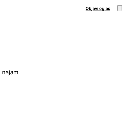
Objavi oglas
i najam