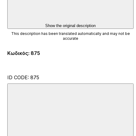
Show the original description
This description has been translated automatically and may not be
accurate
Κωδικός
:
875
ID CODE: 875
Jelena Kolovrat Lisica
Ovlašteni posrednik
Mob: +385 91 788 2020
E-mail: jelena@esquire.hr
www.esquire.hr