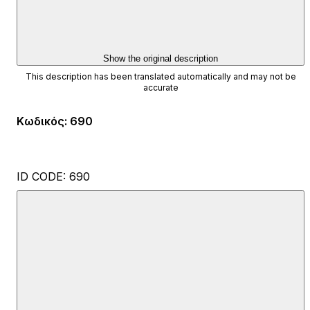
Show the original description
This description has been translated automatically and may not be
accurate
Κωδικός
:
690
ID CODE: 690
Anja Glavočević
Agent s licencom
Mob: +385 99 755 3336
E-mail: anja@esquire.hr
www.esquire.hr