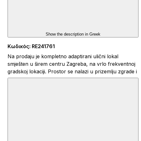
Show the description in
Greek
Κωδικός
:
RE241761
Na prodaju je kompletno adaptirani ulični lokal
smješten u širem centru Zagreba, na vrlo frekventnoj
gradskoj lokaciji. Prostor se nalazi u prizemlju zgrade i
ima direktan pristup s ulice, uz širok nogostup i veliku
vidljivost prolaznicima, što ga čini zanimljivim za
djelatnosti koje ovise o svakodnevnom prometu ljudi.
Ukupna površina iznosi približno 30 m², od čega je
oko 28 m² prodajni prostor te dodatnih 2,5 m²
skladišta. Lokal se sastoji od jedne glavne prostorije i
toaleta. Prostor je potpuno renoviran 2024. godine te
je uređen u modernom i funkcionalnom stilu.
Ugrađena je troslojna ALU stolarija, podovi su izvedeni