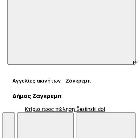
μο
Αγγελίες ακινήτων - Ζάγκρεμπ
Δήμος Ζάγκρεμπ
:
Κτίρια προς πώληση Šestinski dol