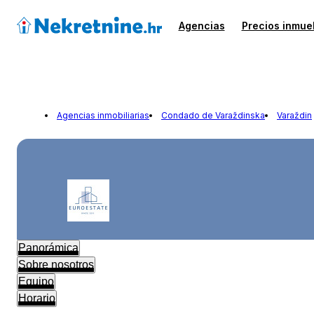
Agencias
Precios inmue
Agencias inmobiliarias
Condado de Varaždinska
Varaždin
Panorámica
Sobre nosotros
Equipo
Horario