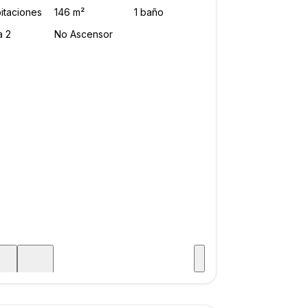
Visitar
aje