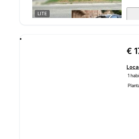
LITE
1
/
39
mens
€ 1