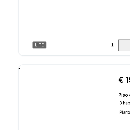
LITE
1
/
13
mens
€ 