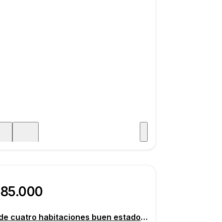
Visitar
aje
285.000
Piso de cuatro habitaciones buen estado, segunda planta, Čakovec