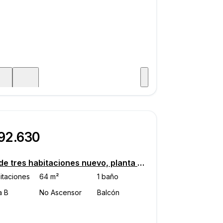
Visitar
aje
192.630
Piso de tres habitaciones nuevo, planta baja, Čakovec