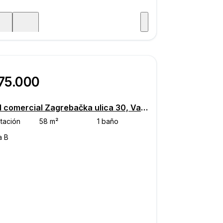
Visitar
aje
75.000
Local comercial Zagrebačka ulica 30, Varaždin