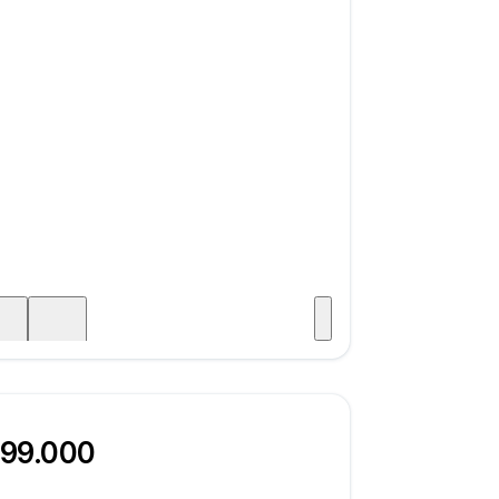
Visitar
aje
599.000