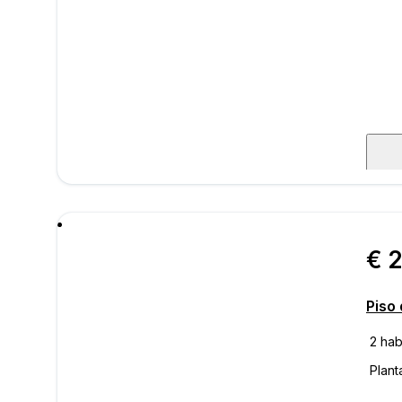
mens
€ 