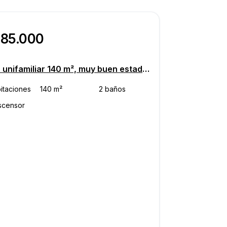
485.000
Casa unifamiliar 140 m², muy buen estado, Kaštelir-Labinci