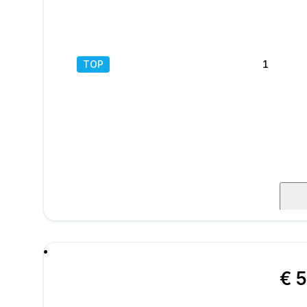
TOP
1
/
22
mens
€ 