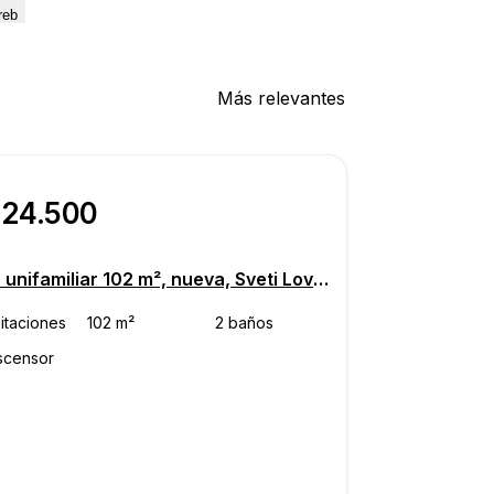
agreb
Más relevantes
424.500
Casa unifamiliar 102 m², nueva, Sveti Lovreč