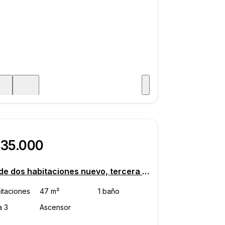
Visitar
aje
235.000
Piso de dos habitaciones nuevo, tercera planta, Lanište - Remetinec, Zagreb