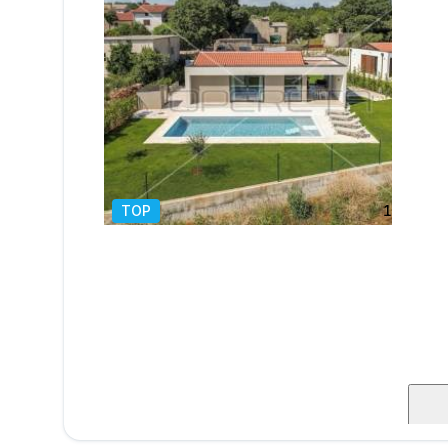
TOP
1
/
17
mens