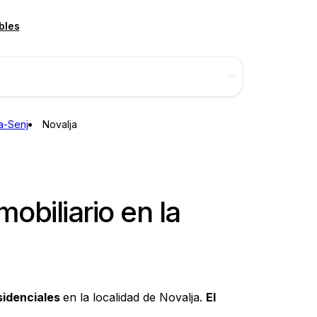
bles
a-Senj
Novalja
obiliario en la
esidenciales
en la localidad de Novalja.
El