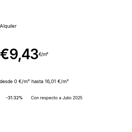
Alquiler
€
9,43
€/
m²
desde 0 €/m² hasta 16,01 €/m²
-31.32%
Con respecto a Julio 2025