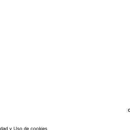
C
idad
y
Uso de cookies