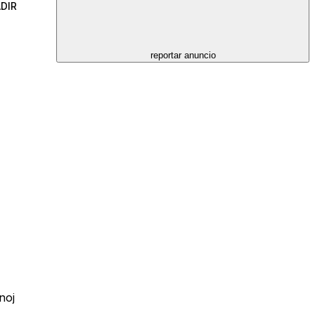
DIR
reportar anuncio
noj