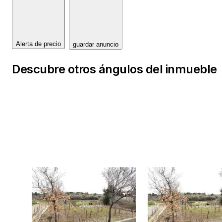
Anja Glavočević
Agent s licencom
Mob: +385 99 755 3336
Alerta de precio
guardar anuncio
E-mail: anja@esquire.hr
www.esquire.hr
Descubre otros ángulos del inmueble