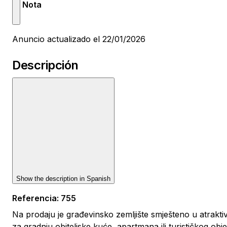
Nota
Anuncio actualizado el 22/01/2026
Descripción
Show the description in
Spanish
Referencia
:
755
Na prodaju je građevinsko zemljište smješteno u atraktiv
za gradnju obiteljske kuće, apartmana ili turističkog obj