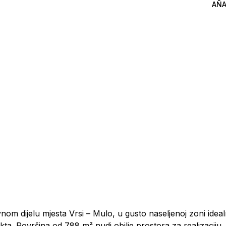
AÑA
nom dijelu mjesta Vrsi – Mulo, u gusto naseljenoj zoni ideal
ekta. Površina od 788 m² nudi obilje prostora za realizaciju