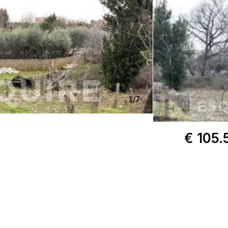
1
/
7
€ 105.