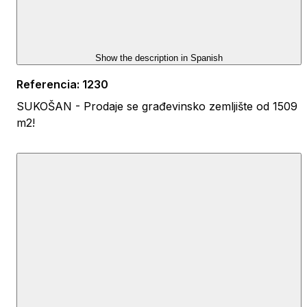
Show the description in
Spanish
Referencia
:
1230
SUKOŠAN - Prodaje se građevinsko zemljište od 1509
m2!
Zemljište je pravilnog pravokutnog oblika dimenzija
cca 22 x 68m, a u neposrednoj blizini nalazi se sva
potrebna infrastruktura i priključci.
Pristupni put nalazi se uz samu parcelu, a na samom
zemljištu nalazi se nekoliko starih, lijepih maslina.
Lokacija je mirna, a do plaže i mora ima svega par
minuta pješice.
U neposrednoj blizini nalazi se sav potreban sadržaj
bilo da se namjerava graditi objekt za vlastito