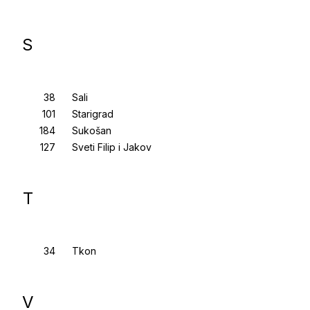
S
Sali
Starigrad
Sukošan
Sveti Filip i Jakov
T
Tkon
V