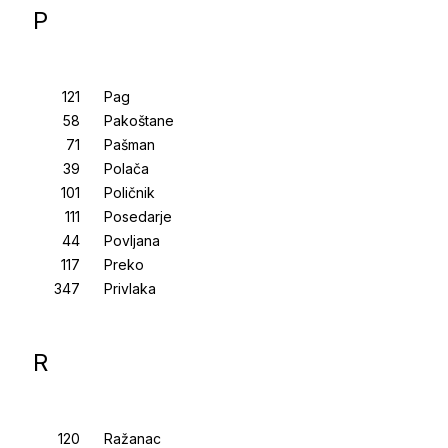
P
Pag
Pakoštane
Pašman
Polača
Poličnik
Posedarje
Povljana
Preko
Privlaka
R
Ražanac