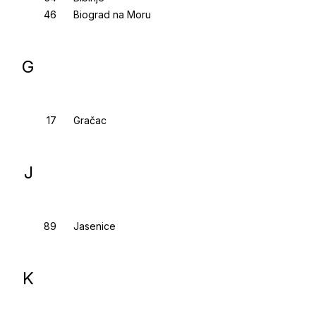
Biograd na Moru
G
Gračac
J
Jasenice
K