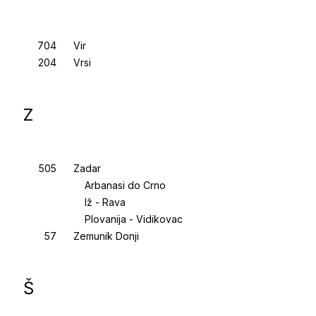
Vir
Vrsi
Z
Zadar
Arbanasi do Crno
Iž - Rava
Plovanija - Vidikovac
Zemunik Donji
Š