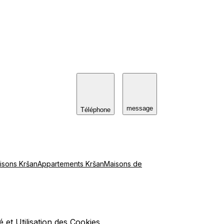
message
Téléphone
isons Kršan
Appartements Kršan
Maisons de
é
et
Utilisation des Cookies