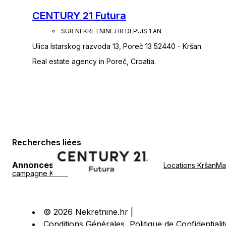
CENTURY 21 Futura
SUR NEKRETNINE.HR DEPUIS 1 AN
Ulica Istarskog razvoda 13, Poreč 13 52440 - Kršan
Real estate agency in Poreč, Croatia.
Recherches liées
Annonces immobilières à Kršan
:
Locations Kršan
Ma
campagne Kršan
© 2026 Nekretnine.hr |
Conditions Générales
,
Politique de Confidentialit