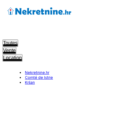
Toutes
Vente
Location
Nekretnine.hr
Comté de Istrie
Kršan