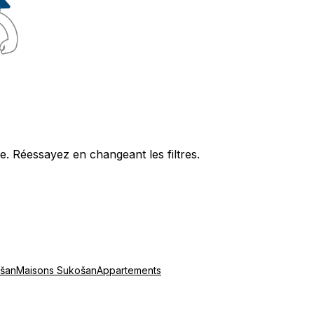
. Réessayez en changeant les filtres.
ošan
Maisons Sukošan
Appartements