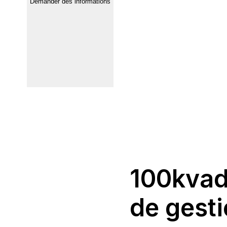
Demander des informations
100kvadr
de gestio