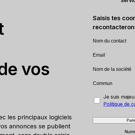
Servi
Saisis tes coo
t
recontacteron
 de vos
Je suis majeur
Politique de co
c les principaux logiciels
Parl
vos annonces se publient
Numé