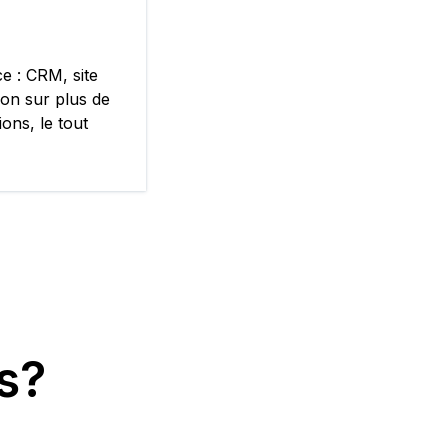
ce : CRM, site
ion sur plus de
ions, le tout
us?