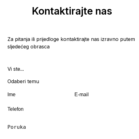
broj vidljiv.
naših sustava.
Kontaktirajte nas
Za više informacija o privatnosti i obradi
osobnih podataka možete pogledati
ovu
stranicu
Za pitanja ili prijedloge kontaktirajte nas izravno putem
sljedećeg obrasca
Vi ste...
Odaberi temu