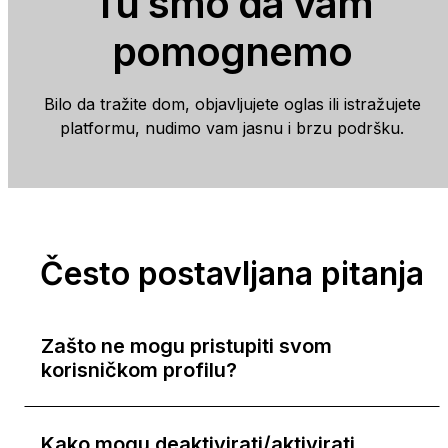
Tu smo da vam
pomognemo
Bilo da tražite dom, objavljujete oglas ili istražujete
platformu, nudimo vam jasnu i brzu podršku.
Često postavljana pitanja
Zašto ne mogu pristupiti svom
korisničkom profilu?
Razlozi zbog kojih ne možeš pristupiti svom
korisničkom profilu na Nekretnine.hr mogu
Kako mogu deaktivirati/aktivirati