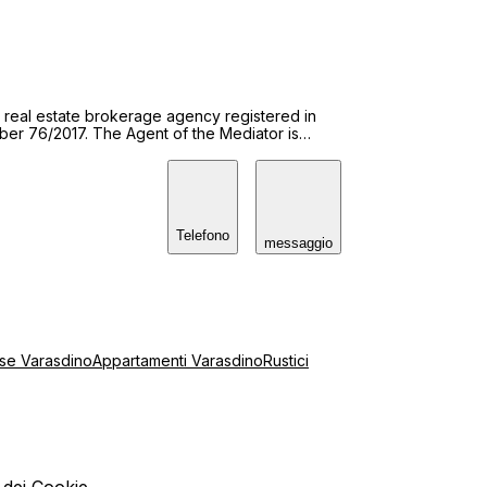
tninu za svoje potrebe ili nudite svoju
o nas angažirajte sa povjerenjem, a mi ćemo
e. EUROESTATE, Vaš najbolji
d real estate brokerage agency registered in
mber 76/2017. The Agent of the Mediator is
r registration number 191/2010.
Telefono
messaggio
se Varasdino
Appartamenti Varasdino
Rustici