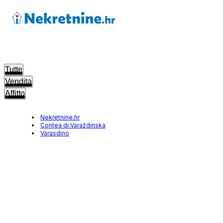
Tutte
Vendita
Affitto
Nekretnine.hr
Contea di Varaždinska
Varasdino