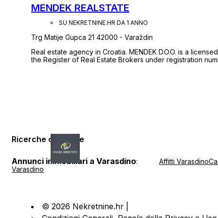
https://nekretnine.bazzar.hr itd). Bilo da potražujete nekre
MENDEK REALSTATE
nekretninu za prodaju, zamjenu, najam ili zakup, slobodn
Vam pomoći stručnim savjetima i voditi Vas do zaključenja željene transakcij
SU NEKRETNINE.HR DA 1 ANNO
izbor.
Trg Matije Gupca 21 42000 - Varaždin
Real estate agency in Croatia. MENDEK D.O.O. is a license
the Register of Real Estate Brokers under registration nu
Franjo Mendek, registered in the Directory of Agents unde
Ricerche correlate
Annunci immobiliari a Varasdino
:
Affitti Varasdino
Ca
Varasdino
© 2026 Nekretnine.hr |