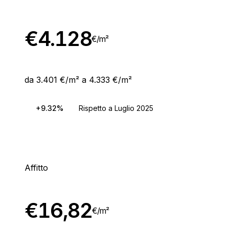
€
4.128
€/
m²
da 3.401 €/m² a 4.333 €/m²
+9.32%
Rispetto a Luglio 2025
Affitto
€
16,82
€/
m²