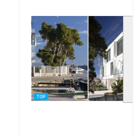
TOP
1
/